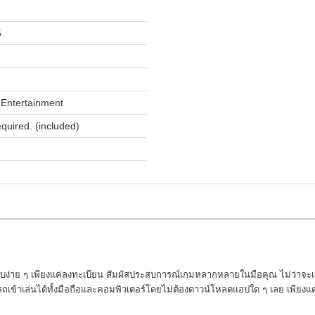
5
Entertainment
equired. (included)
บบง่าย ๆ เพียงแค่ลงทะเบียน สัมผัสประสบการณ์เกมหลากหลายในมือคุณ ไม่ว่าจะเป
้าเล่นได้ทั้งมือถือและคอมพิวเตอร์โดยไม่ต้องดาวน์โหลดแอปใด ๆ เลย เพียงแค่ล