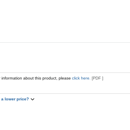
 information about this product, please
click here.
[PDF ]
t a lower price?