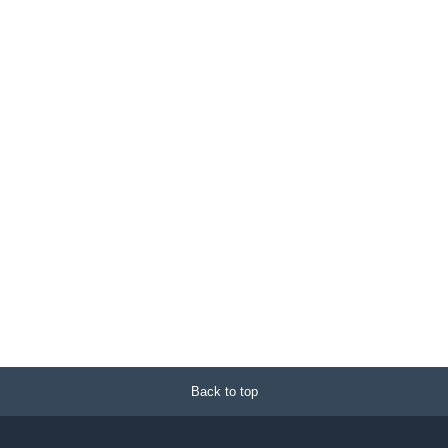
Back to top