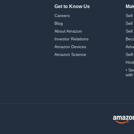
Get to Know Us
Mak
Careers
Sell
Blog
Sell
About Amazon
Sell
Investor Relations
Beco
Amazon Devices
Adve
Amazon Science
Self
Hos
›
Se
with