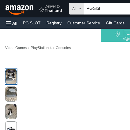
Deliver to
All
Thailand
PG SLOT
Registry
Customer Service
Gift Cards
All
›
›
Video Games
PlayStation 4
Consoles