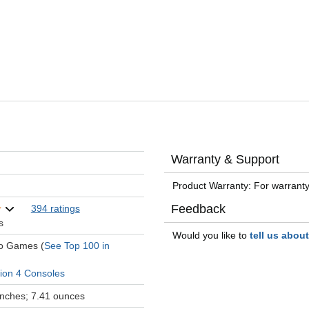
Warranty & Support
Product Warranty: For warranty
Feedback
394 ratings
s
Would you like to
tell us abou
eo Games (
See Top 100 in
tion 4 Consoles
 inches; 7.41 ounces