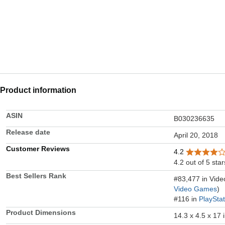
Product information
ASIN
B030236635
Release date
April 20, 2018
Customer Reviews
4.2
4.2 out of 5 star
Best Sellers Rank
#83,477 in Vid
Video Games
)
#116 in
PlaySta
Product Dimensions
14.3 x 4.5 x 17