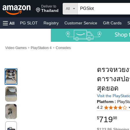
Deliver to
All
Thailand
PG SLOT
Registry
Customer Service
Gift Cards
S
All
›
›
Video Games
PlayStation 4
Consoles
ตรวจหวยงว
ตารางสปอร
สุดยอด
Visit the PlayStat
Platform :
PlaySt
4.2
719
$
98
$123.86 Shipping