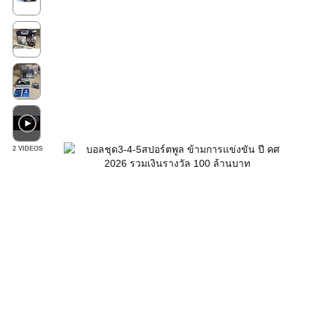
2 VIDEOS