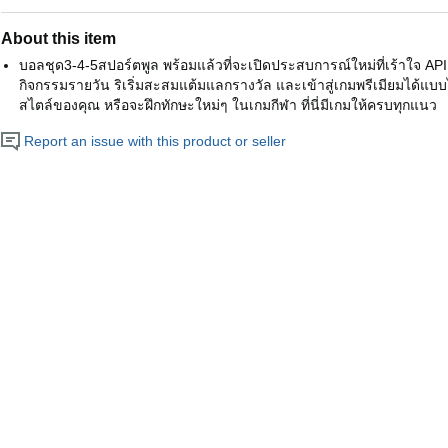
About this item
บอลชุด3-4-5สปอร์ตพูล พร้อมแล้วที่จะเปิดประสบการณ์ใหม่ที่เร้าใจ API ล
กิจกรรมรายวัน ริเริ่มสะสมแต้มแลกรางวัล และเข้าสู่เกมพรีเมียมได้แบบไม
สไตล์ของคุณ หรือจะฝึกทักษะใหม่ๆ ในเกมกีฬา ที่นี่มีเกมให้ครบทุกแนว
Report an issue with this product or seller