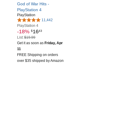
God of War Hits -
PlayStation 4
PlayStation
11,442
PlayStation 4
-18%
16
$
43
List:
$19.99
Get it as soon as
Friday, Apr
11
FREE Shipping on orders
over $35 shipped by Amazon