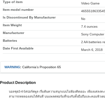
Type of item
Video Game
Item model number
465551863354
Is Discontinued By Manufacturer
No
Item Weight
7.4 ounces
Manufacturer
Sony Computer 
Batteries
2 AA batteries r
Date First Available
March 6, 2018
WARNING
:
California’s Proposition 65
Product Description
บอลชุด3-4-5สปอร์ตพูล เริ่มต้นความสนุกแบบไม่ต้องคิดเยอะ เพียงแค่ลงทะเบ
สามารถทดลองเล่นได้ทันที บนแพลตฟอร์มที่รองรับทั้งมือถือและคอมพิวเตอร์