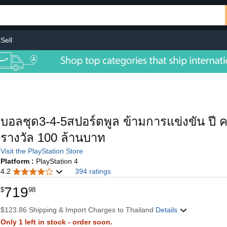
Sell
บอลชุด3-4-5สปอร์ตพูล ข้ามการแข่งขัน ปี 
รางวัล 100 ล้านบาท
Visit the PlayStation Store
Platform :
PlayStation 4
4.2
394 ratings
719
$
98
$123.86 Shipping & Import Charges to Thailand
Details
Only 1 left in stock - order soon.