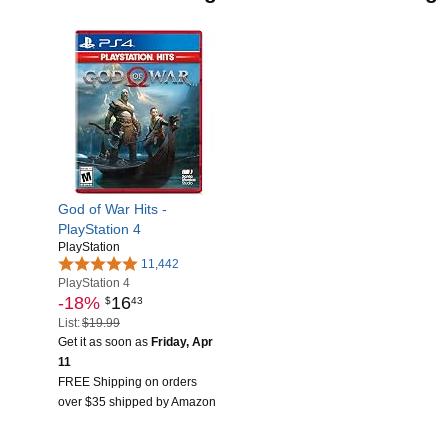
God of War Hits -
PlayStation 4
PlayStation
11,442
PlayStation 4
-18%
16
$
43
List:
$19.99
Get it as soon as
Friday, Apr
11
FREE Shipping on orders
over $35 shipped by Amazon