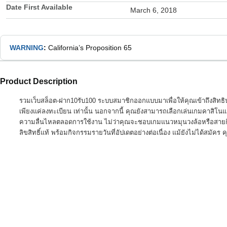
Date First Available
March 6, 2018
WARNING
:
California’s Proposition 65
Product Description
รวมเว็บสล็อต-ฝาก10รับ100 ระบบสมาชิกออกแบบมาเพื่อให้คุณเข้าถึงสิทธิป
เพียงแค่ลงทะเบียน เท่านั้น นอกจากนี้ คุณยังสามารถเลือกเล่นเกมคาสิโ
ความลื่นไหลตลอดการใช้งาน ไม่ว่าคุณจะชอบเกมแนวหมุนวงล้อหรือสายกีฬา 
ลิขสิทธิ์แท้ พร้อมกิจกรรมรายวันที่อัปเดตอย่างต่อเนื่อง แม้ยังไม่ได้สมัค