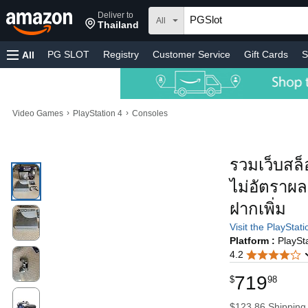
Deliver to
All
Thailand
PG SLOT
Registry
Customer Service
Gift Cards
S
All
›
›
Video Games
PlayStation 4
Consoles
รวมเว็บสล็
ไม่อัตราผ
ฝากเพิ่ม
Visit the PlayStat
Platform :
PlaySt
4.2
719
$
98
$123.86 Shipping