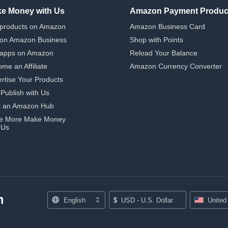
e Money with Us
Amazon Payment Produc
 products on Amazon
Amazon Business Card
 on Amazon Business
Shop with Points
 apps on Amazon
Reload Your Balance
me an Affiliate
Amazon Currency Converter
rtise Your Products
-Publish with Us
t an Amazon Hub
e More Make Money
 Us
English
$
USD - U.S. Dollar
United