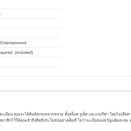
5
Entertainment
equired. (included)
งทะเบียน คุณจะได้สัมผัสเกมหลากหลาย ทั้งสล็อต รูเล็ต และเกมกีฬา โดยไม่เสียค่
ิกไว้ให้คุณเข้าถึงสิทธิประโยชน์อย่างเต็มที่ ไม่ว่าจะเป็นของขวัญแต้มสะสม ห