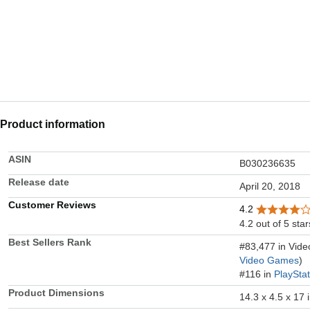
Product information
ASIN
B030236635
Release date
April 20, 2018
Customer Reviews
4.2
4.2 out of 5 star
Best Sellers Rank
#83,477 in Vid
Video Games
)
#116 in
PlaySta
Product Dimensions
14.3 x 4.5 x 17