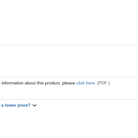
 information about this product, please
click here.
[PDF ]
t a lower price?