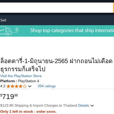
Sell
ล็อตตารี่-1-มิถุนายน-2565 ฝากถอนไม่เดือด
ธุรกรรมก็เสร็จไป
Visit the PlayStation Store
Platform :
PlayStation 4
4.2
394 ratings
719
$
98
$123.86 Shipping & Import Charges to Thailand
Details
Only 1 left in stock - order soon.