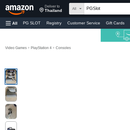
Deliver to
All
Thailand
PG SLOT
Registry
Customer Service
Gift Cards
All
›
›
Video Games
PlayStation 4
Consoles