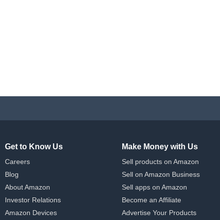
Get to Know Us
Make Money with Us
Careers
Sell products on Amazon
Blog
Sell on Amazon Business
About Amazon
Sell apps on Amazon
Investor Relations
Become an Affiliate
Amazon Devices
Advertise Your Products