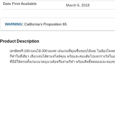
Date First Available
March 6, 2018
WARNING
:
California’s Proposition 65
Product Description
เครดิตฟรี-100-ถอนได้-300วอเลท เล่นเกมที่คุณชื่นชอบได้เลย ไม่ต้อง
กีฬาในที่เดียว เลือกเล่นได้ตามสไตล์คุณ พร้อมสะสมแต้มไปแลกรางวัลในอ
ที่นี่มีให้ครบทั้งเกมแนวหมุนวงล้อหรือสายกีฬา พร้อมสิทธิ์ทดลองและของ