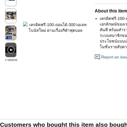
About this ite
เครดิตฟรี-100-
เอกลักษณ์ของเร
ทันที พร้อมสำร
ระบบสมาชิกของเ
ประโยชน์แบบเต็
โมชั่นรายสัปดาห
Report an issue
2 VIDEOS
Customers who bought this item also bough