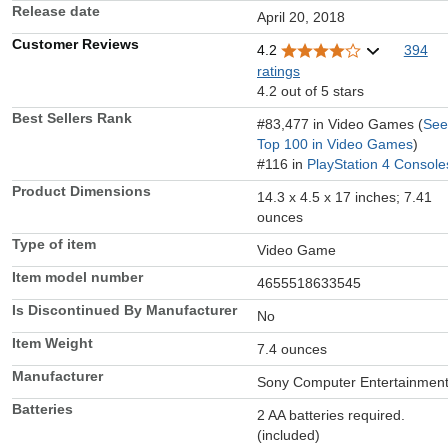
Release date
April 20, 2018
Customer Reviews
4.2
394
ratings
4.2 out of 5 stars
Best Sellers Rank
#83,477 in Video Games (
See
Top 100 in Video Games
)
#116 in
PlayStation 4 Console
Product Dimensions
14.3 x 4.5 x 17 inches; 7.41
ounces
Type of item
Video Game
Item model number
4655518633545
Is Discontinued By Manufacturer
No
Item Weight
7.4 ounces
Manufacturer
Sony Computer Entertainmen
Batteries
2 AA batteries required.
(included)