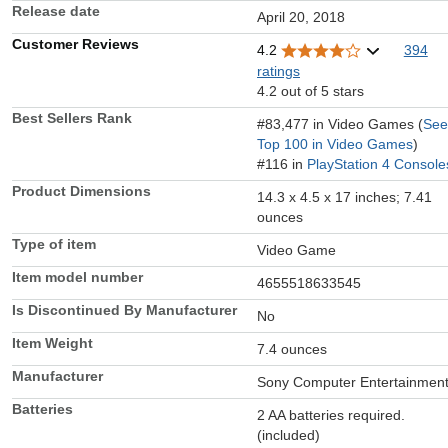
Release date
April 20, 2018
Customer Reviews
4.2
394
ratings
4.2 out of 5 stars
Best Sellers Rank
#83,477 in Video Games (
See
Top 100 in Video Games
)
#116 in
PlayStation 4 Console
Product Dimensions
14.3 x 4.5 x 17 inches; 7.41
ounces
Type of item
Video Game
Item model number
4655518633545
Is Discontinued By Manufacturer
No
Item Weight
7.4 ounces
Manufacturer
Sony Computer Entertainmen
Batteries
2 AA batteries required.
(included)