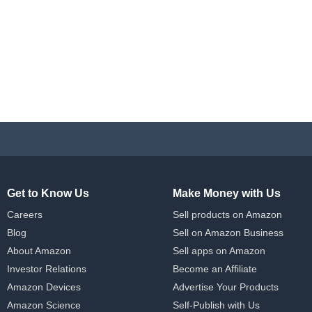
Get to Know Us
Make Money with Us
Careers
Sell products on Amazon
Blog
Sell on Amazon Business
About Amazon
Sell apps on Amazon
Investor Relations
Become an Affiliate
Amazon Devices
Advertise Your Products
Amazon Science
Self-Publish with Us