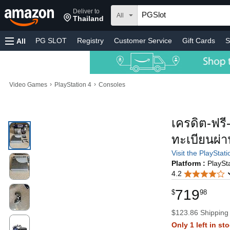
Deliver to
All
Thailand
PG SLOT
Registry
Customer Service
Gift Cards
S
All
›
›
Video Games
PlayStation 4
Consoles
เครดิต-ฟร
ทะเบียนผ่
Visit the PlayStat
Platform :
PlaySt
4.2
719
$
98
$123.86 Shipping
Only 1 left in st