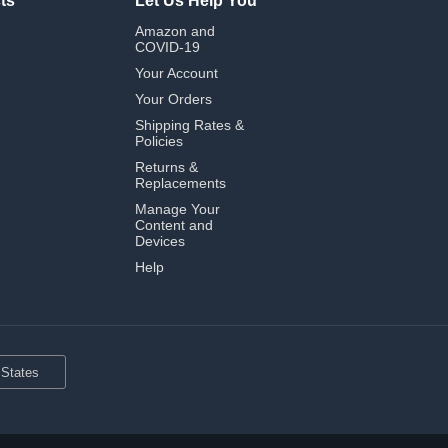
ts
Let Us Help You
Amazon and
COVID-19
Your Account
Your Orders
Shipping Rates &
Policies
Returns &
Replacements
Manage Your
Content and
Devices
Help
 States