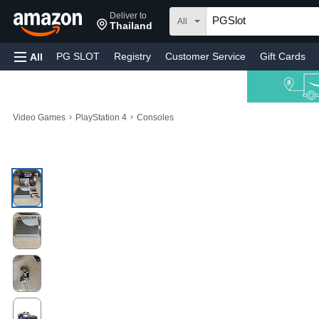
Deliver to
All
Thailand
PG SLOT
Registry
Customer Service
Gift Cards
All
›
›
Video Games
PlayStation 4
Consoles