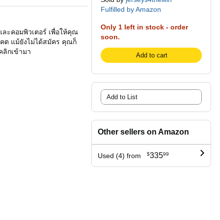
Fulfilled by Amazon
Only 1 left in stock - order
ละคอมพิวเตอร์ เพื่อให้คุณ
soon.
แม้ยังไม่ได้สมัคร คุณก็
่คลิกเข้ามา
Add to cart
Add to List
Other sellers on Amazon
$
335
99
Used (4) from