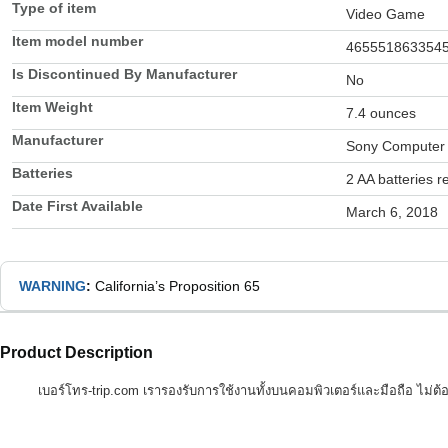
Type of item
Video Game
Item model number
465551863354
Is Discontinued By Manufacturer
No
Item Weight
7.4 ounces
Manufacturer
Sony Computer 
Batteries
2 AA batteries r
Date First Available
March 6, 2018
WARNING
:
California’s Proposition 65
Product Description
เบอร์โทร-trip.com เรารองรับการใช้งานทั้งบนคอมพิวเตอร์และมือถือ ไม่ต้อ