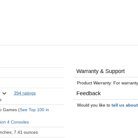
Warranty & Support
Product Warranty: For warranty
Feedback
394 ratings
s
Would you like to
tell us abou
eo Games (
See Top 100 in
tion 4 Consoles
 inches; 7.41 ounces