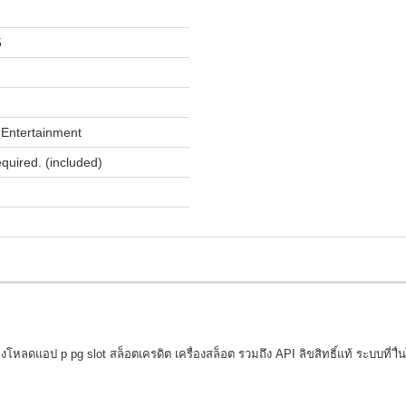
5
Entertainment
equired. (included)
งโหลดแอป p pg slot สล็อตเครดิต เครื่องสล็อต รวมถึง API ลิขสิทธิ์แท้ ระบบที่ l