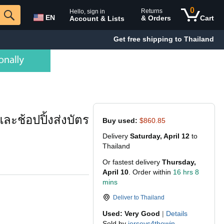
0
Returns
Hello, sign in
EN
& Orders
Cart
Account & Lists
Get free shipping to Thailand
ละช้อปปิ้งส่งบัตร
Buy used:
$860.85
Delivery
Saturday, April 12
to
Thailand
Or fastest delivery
Thursday,
April 10
. Order within
16 hrs 8
mins
Deliver to
Thailand
Used: Very Good
|
Details
Sold by
jerseys4thewin