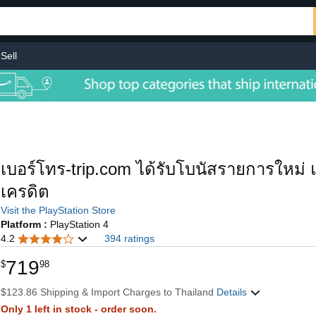
Sell
เบอร์โทร-trip.com ได้รับโบนัสรายการใหม่ แ
เครดิต
Visit the PlayStation Store
Platform :
PlayStation 4
4.2
394 ratings
719
$
98
$123.86 Shipping & Import Charges to Thailand
Details
Only 1 left in stock - order soon.