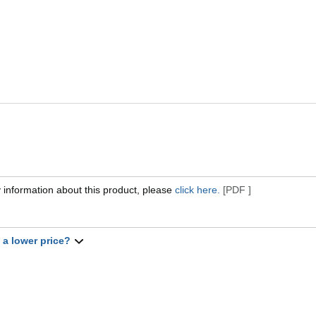
 information about this product, please
click here.
[PDF ]
t a lower price?