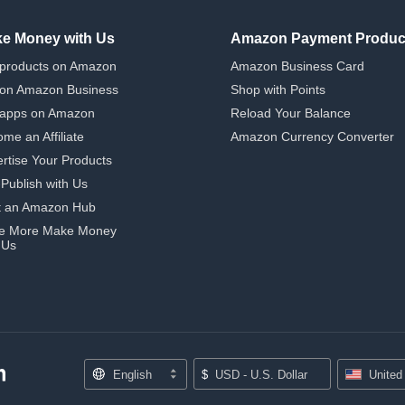
e Money with Us
Amazon Payment Produc
 products on Amazon
Amazon Business Card
 on Amazon Business
Shop with Points
 apps on Amazon
Reload Your Balance
me an Affiliate
Amazon Currency Converter
rtise Your Products
-Publish with Us
t an Amazon Hub
e More Make Money
 Us
English
$
USD - U.S. Dollar
United