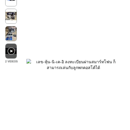
2 VIDEOS