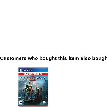
Customers who bought this item also bough