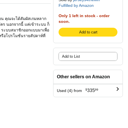
Fulfilled by Amazon
Only 1 left in stock - order
ียน คุณจะได้สัมผัสเกมหลาก
soon.
ัคร นอกจากนี้ แค่เข้าระบบ ก็
ม ระบบสมาชิกออกแบบมาเพื่อ
Add to cart
หรือโปรโมชั่นรายสัปดาห์ที่
Add to List
Other sellers on Amazon
$
335
99
Used (4) from