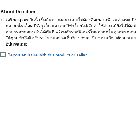
About this item
เหรียญ-pow-วันนี้ เริ่มต้นความสนุกแบบไม่ต้องคิดเยอะ เพียงแค่ลงทะเบ
หลาย ทั้งสล็อต PG รูเล็ต และเกมกีฬาโดยไม่เสียค่าใช้จ่ายแม้ยังไม่ได้สม
สามารถทดลองเล่นได้ทันที พร้อมสำรวจฟีเจอร์ใหม่ล่าสุดในทุกหมวดเก
ให้คุณเข้าถึงสิทธิประโยชน์อย่างเต็มที่ ไม่ว่าจะเป็นของขวัญแต้มสะสม 
อัปเดตเสมอ
Report an issue with this product or seller