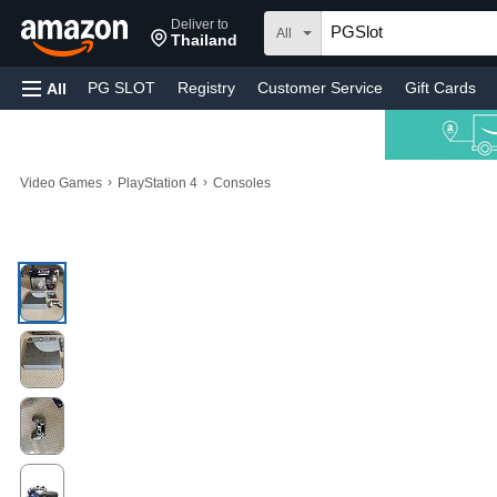
Deliver to
All
Thailand
PG SLOT
Registry
Customer Service
Gift Cards
All
›
›
Video Games
PlayStation 4
Consoles