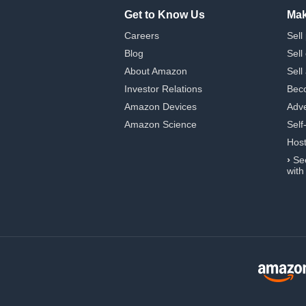
Get to Know Us
Mak
Careers
Sell
Blog
Sell
About Amazon
Sell
Investor Relations
Beco
Amazon Devices
Adve
Amazon Science
Self
Hos
›
Se
with