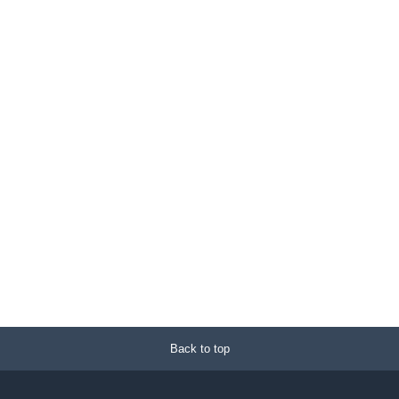
Back to top