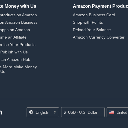
e Money with Us
Amazon Payment Produc
 products on Amazon
Amazon Business Card
 on Amazon Business
Shop with Points
 apps on Amazon
Reload Your Balance
me an Affiliate
Amazon Currency Converter
rtise Your Products
-Publish with Us
t an Amazon Hub
e More Make Money
 Us
English
$
USD - U.S. Dollar
United