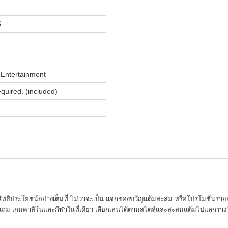
5
Entertainment
equired. (included)
ธิประโยชน์อย่างเต็มที่ ไม่ว่าจะเป็น แจกของขวัญแต้มสะสม หรือโปรโมชั่นรายสัป
แถม เกมคาสิโนและกีฬาในที่เดียว เลือกเล่นได้ตามสไตล์และสะสมแต้มไปแลกรา