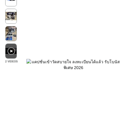
2 VIDEOS