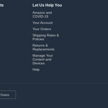
ts
Let Us Help You
Amazon and
COVID-19
Your Account
Your Orders
Shipping Rates &
Policies
Returns &
Replacements
Manage Your
Content and
Devices
Help
 States