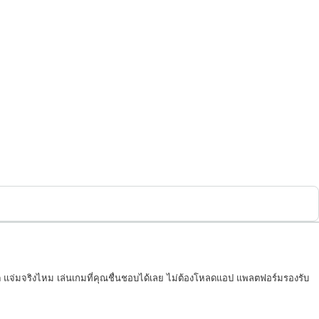
ต แจ่มจริงไหม เล่นเกมที่คุณชื่นชอบได้เลย ไม่ต้องโหลดแอป แพลตฟอร์มรองรับ