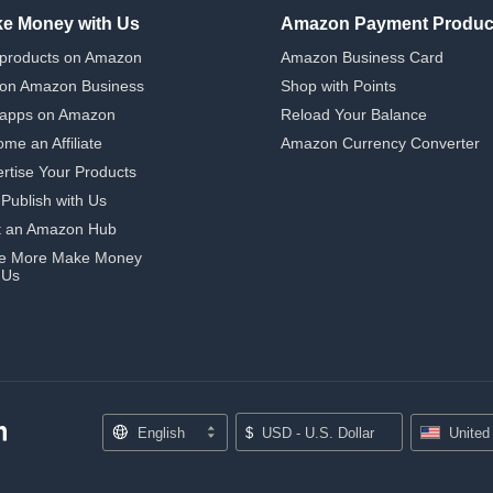
e Money with Us
Amazon Payment Produc
 products on Amazon
Amazon Business Card
 on Amazon Business
Shop with Points
 apps on Amazon
Reload Your Balance
me an Affiliate
Amazon Currency Converter
rtise Your Products
-Publish with Us
t an Amazon Hub
e More Make Money
 Us
English
$
USD - U.S. Dollar
United