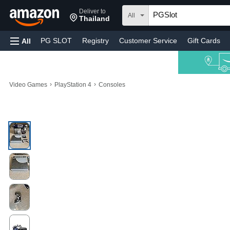
Deliver to
All
Thailand
PG SLOT
Registry
Customer Service
Gift Cards
All
›
›
Video Games
PlayStation 4
Consoles