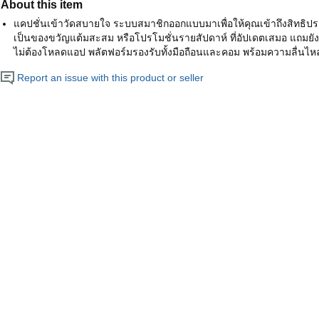
About this item
แคปชั่นเข้าวัดสบายใจ ระบบสมาชิกออกแบบมาเพื่อให้คุณเข้าถึงสิทธิประโ
เป็นของขวัญแต้มสะสม หรือโปรโมชั่นรายสัปดาห์ ที่อัปเดตเสมอ แถมยังเ
ไม่ต้องโหลดแอป พลัตฟอร์มรองรับทั้งมือถือนและคอม พร้อมความลื่น
Report an issue with this product or seller