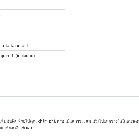
5
Entertainment
equired. (included)
อมโปรโมชั่นดีๆ ที่รอให้คุณ khám phá หรือแม้แต่การสะสมแต้มไปแลกรางวัลในอนาค
่ เพียงคลิกเข้ามา