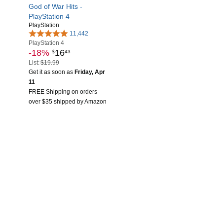
God of War Hits -
PlayStation 4
PlayStation
11,442
PlayStation 4
-18%
16
$
43
List:
$19.99
Get it as soon as
Friday, Apr
11
FREE Shipping on orders
over $35 shipped by Amazon