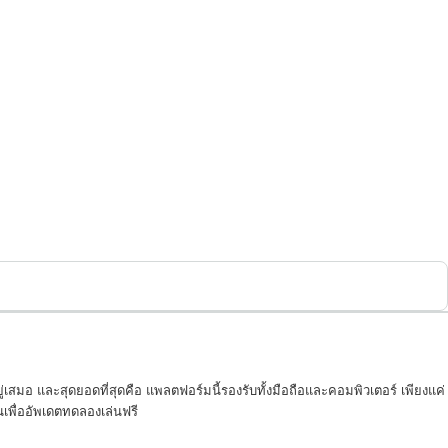
่เสมอ และสุดยอดที่สุดคือ แพลตฟอร์มนี้รองรับทั้งมือถือและคอมพิวเตอร์ เพียงแค่
เพื่ออัพเดตทดลองเล่นฟรี