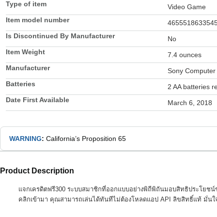
Type of item
Video Game
Item model number
465551863354
Is Discontinued By Manufacturer
No
Item Weight
7.4 ounces
Manufacturer
Sony Computer 
Batteries
2 AA batteries r
Date First Available
March 6, 2018
WARNING
:
California’s Proposition 65
Product Description
แจกเครดิตฟรี300 ระบบสมาชิกที่ออกแบบอย่างพิถีพิถันมอบสิทธิประโยชน์ขั้น
คลิกเข้ามา คุณสามารถเล่นได้ทันทีไม่ต้องโหลดแอป API ลิขสิทธิ์แท้ มั่น