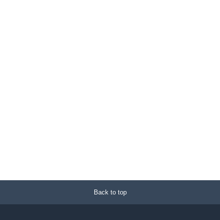
Back to top