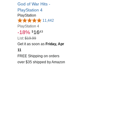
God of War Hits -
PlayStation 4
PlayStation
11,442
PlayStation 4
-18%
16
$
43
List:
$19.99
Get it as soon as
Friday, Apr
11
FREE Shipping on orders
over $35 shipped by Amazon