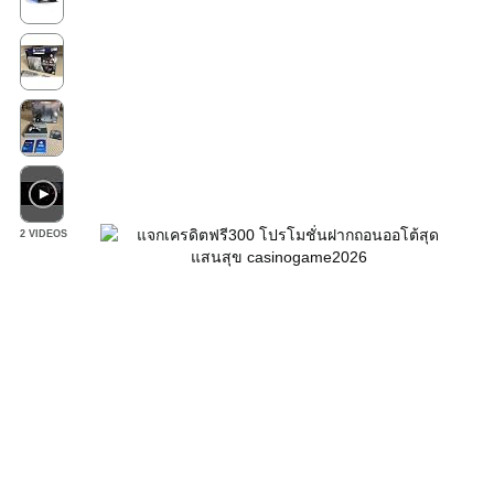
2 VIDEOS