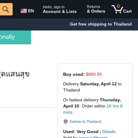
0
Returns
Hello, sign in
EN
& Orders
Cart
Account & Lists
Get free shipping to Thailand
ุดแสนสุข
Buy used:
$860.85
Delivery
Saturday, April 12
to
Thailand
Or fastest delivery
Thursday,
April 10
. Order within
16 hrs 8
mins
Deliver to
Thailand
Used: Very Good
|
Details
Sold by
jerseys4thewin