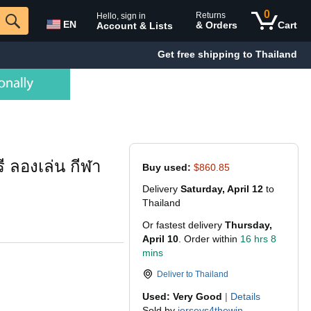
0
Returns
Hello, sign in
EN
& Orders
Cart
Account & Lists
Get free shipping to Thailand
ี ลองเล่น กีฬา
Buy used:
$860.85
Delivery
Saturday, April 12
to
Thailand
Or fastest delivery
Thursday,
April 10
. Order within
16 hrs 8
mins
Deliver to
Thailand
Used: Very Good
|
Details
Sold by
jerseys4thewin