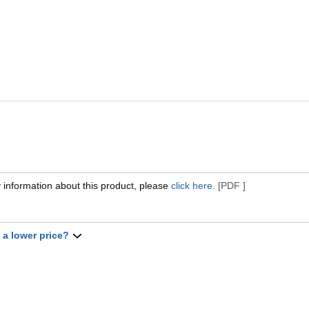
 information about this product, please
click here.
[PDF ]
t a lower price?