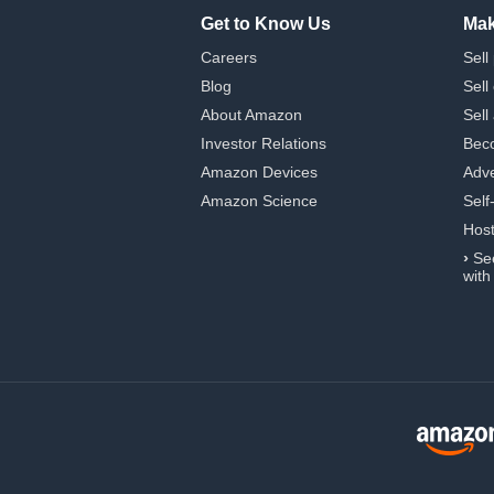
Get to Know Us
Mak
Careers
Sell
Blog
Sell
About Amazon
Sell
Investor Relations
Beco
Amazon Devices
Adve
Amazon Science
Self
Hos
›
Se
with