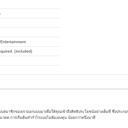
5
Entertainment
equired. (included)
ระบบสมาชิกของเราออกแบบมาเพื่อให้คุณเข้าถึงสิทธิประโยชน์อย่างเต็มที่ ซึ่ง
ในอนาคต การเริ่มต้นทำกำไรแบบไม่ต้องลงทุน น้อยกว่าหนึ่งนาที