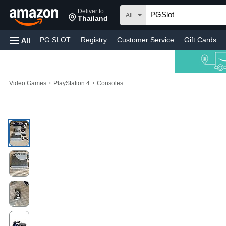
Deliver to
All
Thailand
PG SLOT
Registry
Customer Service
Gift Cards
All
›
›
Video Games
PlayStation 4
Consoles