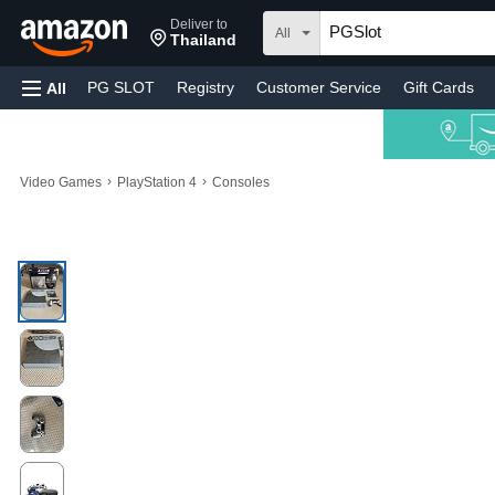
Deliver to
All
Thailand
PG SLOT
Registry
Customer Service
Gift Cards
All
›
›
Video Games
PlayStation 4
Consoles