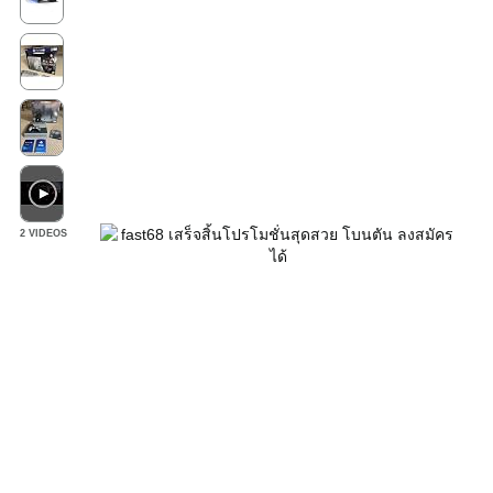
2 VIDEOS