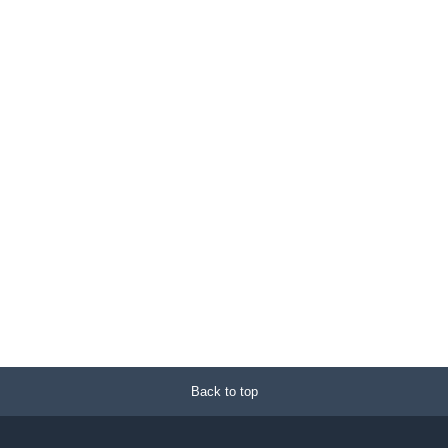
Back to top