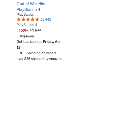
God of War Hits -
PlayStation 4
PlayStation
11,442
PlayStation 4
-18%
16
$
43
List:
$19.99
Get it as soon as
Friday, Apr
11
FREE Shipping on orders
over $35 shipped by Amazon