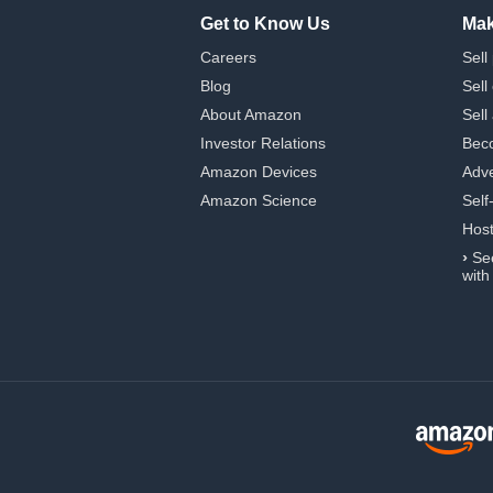
Get to Know Us
Mak
Careers
Sell
Blog
Sell
About Amazon
Sell
Investor Relations
Beco
Amazon Devices
Adve
Amazon Science
Self
Hos
›
Se
with