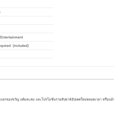
5
Entertainment
equired. (included)
ือ แลกของขวัญ แต้มสะสม และโปรโมชั่นรายสัปดาห์อัปเดตใหม่ตลอดเวลา หรือแม้จะเ
ม