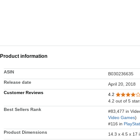
Product information
ASIN
B030236635
Release date
April 20, 2018
Customer Reviews
4.2
4.2 out of 5 star
Best Sellers Rank
#83,477 in Vid
Video Games
)
#116 in
PlaySta
Product Dimensions
14.3 x 4.5 x 17