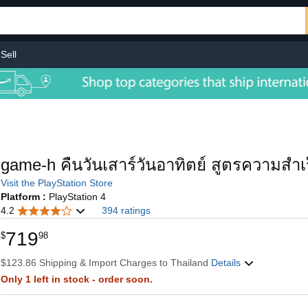
Sell
game-h คืนวันเสาร์วันอาทิตย์ สูตรความสำเ
Visit the PlayStation Store
Platform :
PlayStation 4
4.2
394 ratings
719
$
98
$123.86 Shipping & Import Charges to Thailand
Details
Only 1 left in stock - order soon.