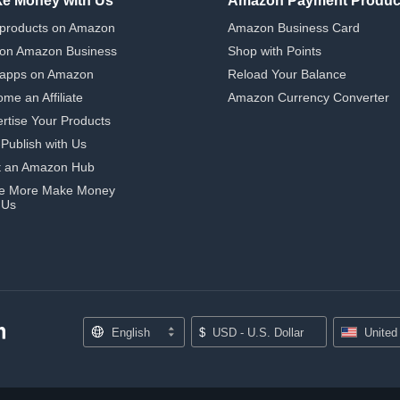
e Money with Us
Amazon Payment Produc
 products on Amazon
Amazon Business Card
 on Amazon Business
Shop with Points
 apps on Amazon
Reload Your Balance
me an Affiliate
Amazon Currency Converter
rtise Your Products
-Publish with Us
t an Amazon Hub
e More Make Money
 Us
English
$
USD - U.S. Dollar
United