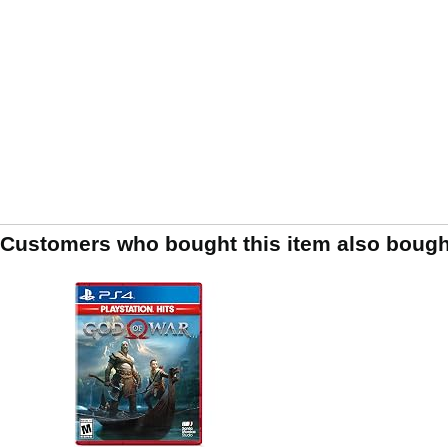
Customers who bought this item also bough