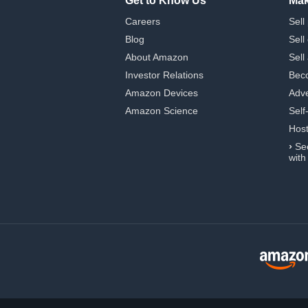
Get to Know Us
Mak
Careers
Sell
Blog
Sell
About Amazon
Sell
Investor Relations
Beco
Amazon Devices
Adve
Amazon Science
Self
Hos
›
Se
with