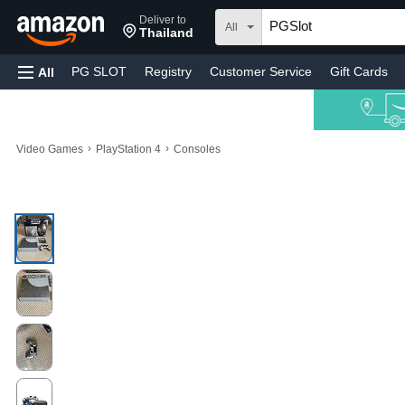
Deliver to
All
Thailand
PG SLOT
Registry
Customer Service
Gift Cards
All
›
›
Video Games
PlayStation 4
Consoles