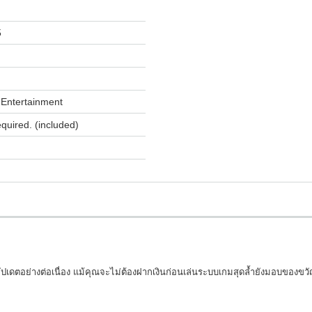
5
Entertainment
equired. (included)
ัปเดตอย่างต่อเนื่อง แม้คุณจะไม่ต้องฝากเงินก่อนเล่นระบบเกมสุดล้ำยังมอบของขวัญ