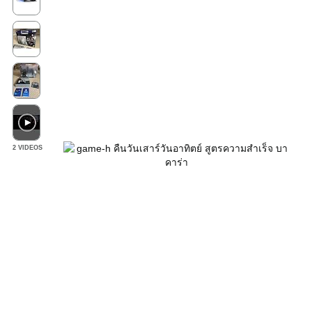
2 VIDEOS