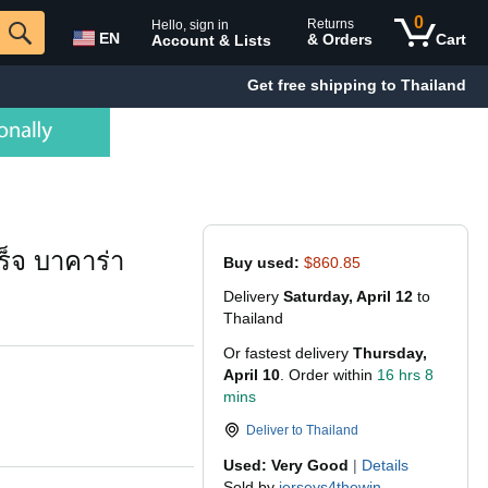
0
Returns
Hello, sign in
EN
& Orders
Cart
Account & Lists
Get free shipping to Thailand
ร็จ บาคาร่า
Buy used:
$860.85
Delivery
Saturday, April 12
to
Thailand
Or fastest delivery
Thursday,
April 10
. Order within
16 hrs 8
mins
Deliver to
Thailand
Used: Very Good
|
Details
Sold by
jerseys4thewin