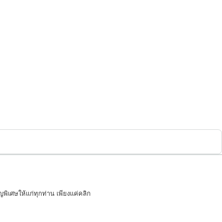
พิเศษให้แก่ทุกท่าน เพียงแค่คลิก