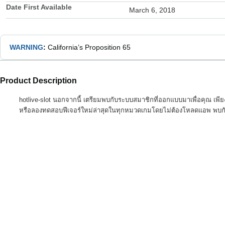
Date First Available
March 6, 2018
WARNING
:
California’s Proposition 65
Product Description
hotlive-slot นอกจากนี้ เตรียมพบกับระบบสมาชิกที่ออกแบบมาเพื่อคุณ เพีย
หรือลองทดสอบฟีเจอร์ใหม่ล่าสุดในทุกหมวดเกมโดยไม่ต้องโหลดแอพ พบกัน