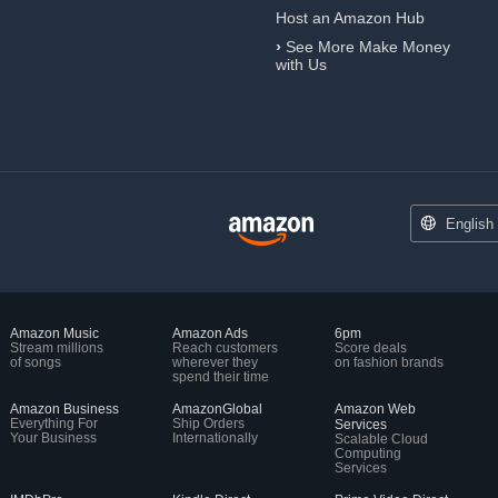
Host an Amazon Hub
›
See More Make Money
with Us
English
Amazon Music
Amazon Ads
6pm
Stream millions
Reach customers
Score deals
of songs
wherever they
on fashion brands
spend their time
Amazon Business
AmazonGlobal
Amazon Web
Everything For
Ship Orders
Services
Your Business
Internationally
Scalable Cloud
Computing
Services