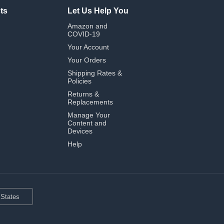
ts
Let Us Help You
Amazon and
COVID-19
Your Account
Your Orders
Shipping Rates &
Policies
Returns &
Replacements
Manage Your
Content and
Devices
Help
 States