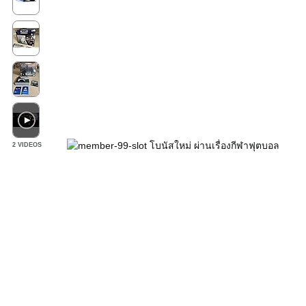
2 VIDEOS