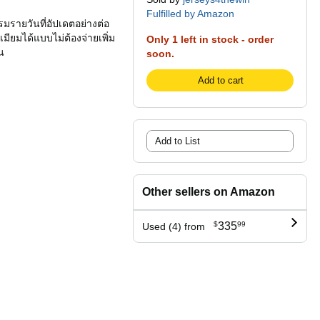
Fulfilled by Amazon
รมรายวันที่อัปเดตอย่างต่อ
ีเมียมได้แบบไม่ต้องจ่ายเพิ่ม
Only 1 left in stock - order
น
soon.
Add to cart
Add to List
Other sellers on Amazon
$
335
99
Used (4) from