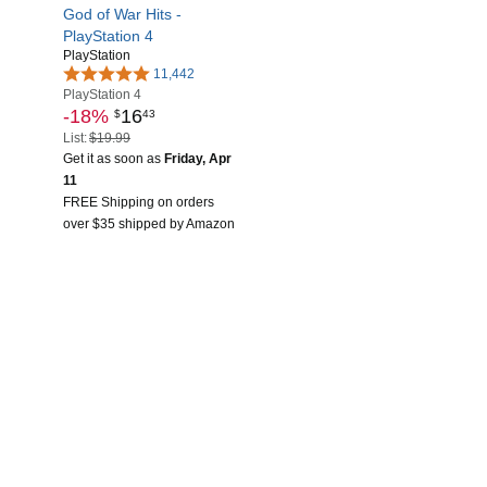
God of War Hits -
PlayStation 4
PlayStation
11,442
PlayStation 4
-18%
16
$
43
List:
$19.99
Get it as soon as
Friday, Apr
11
FREE Shipping on orders
over $35 shipped by Amazon