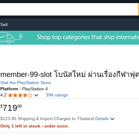
Sell
member-99-slot โบนัสใหม่ ผ่านเรื่องกีฬาฟ
Visit the PlayStation Store
Platform :
PlayStation 4
4.2
394 ratings
719
$
98
$123.86 Shipping & Import Charges to Thailand
Details
Only 1 left in stock - order soon.