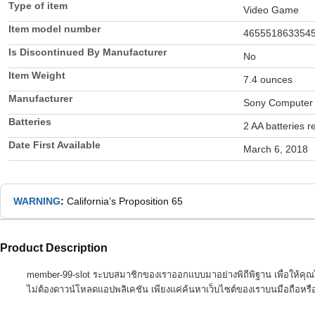
Type of item
Video Game
Item model number
465551863354
Is Discontinued By Manufacturer
No
Item Weight
7.4 ounces
Manufacturer
Sony Computer 
Batteries
2 AA batteries r
Date First Available
March 6, 2018
WARNING
:
California’s Proposition 65
Product Description
member-99-slot ระบบสมาชิกของเราออกแบบมาอย่างพิถีพิฐาน เพื่อให้คุณไ
ไม่ต้องดาวน์โหลดแอปพลิเคชัน เพียงแค่ค้นหาเว็บไซต์ของเราบนมือถือหรือค