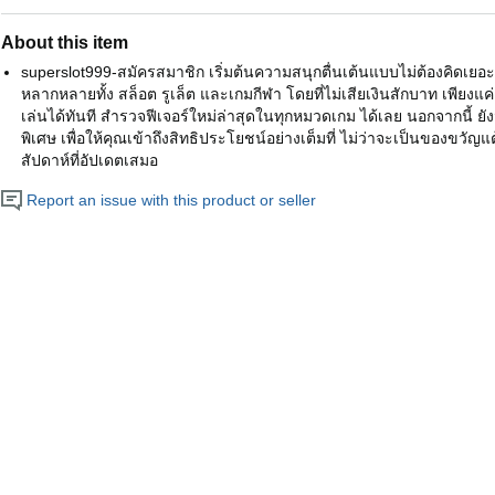
About this item
superslot999-สมัครสมาชิก เริ่มต้นความสนุกตื่นเต้นแบบไม่ต้องคิดเยอะ 
หลากหลายทั้ง สล็อต รูเล็ต และเกมกีฬา โดยที่ไม่เสียเงินสักบาท เพียง
เล่นได้ทันที สำรวจฟีเจอร์ใหม่ล่าสุดในทุกหมวดเกม ได้เลย นอกจากนี้
พิเศษ เพื่อให้คุณเข้าถึงสิทธิประโยชน์อย่างเต็มที่ ไม่ว่าจะเป็นของขวั
สัปดาห์ที่อัปเดตเสมอ
Report an issue with this product or seller