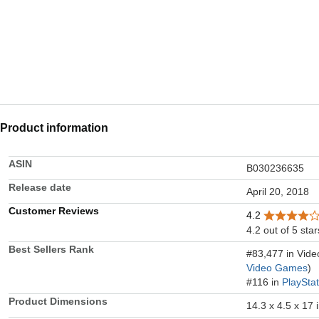
Product information
ASIN
B030236635
Release date
April 20, 2018
Customer Reviews
4.2
4.2 out of 5 star
Best Sellers Rank
#83,477 in Vid
Video Games
)
#116 in
PlaySta
Product Dimensions
14.3 x 4.5 x 17