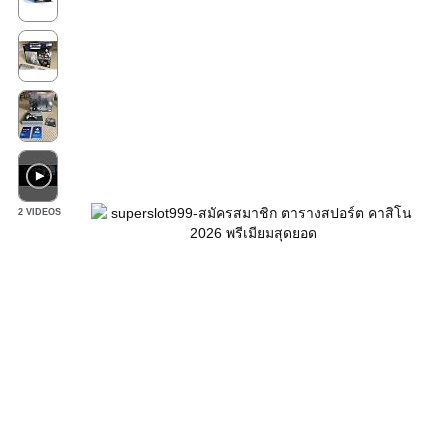
2 VIDEOS