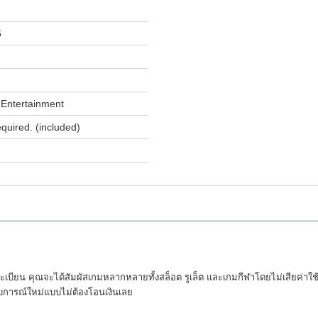
5
Entertainment
equired. (included)
เบียน คุณจะได้สัมผัสเกมหลากหลายทั้งสล็อต รูเล็ต และเกมกีฬาโดยไม่เสียค่าใช้
สบการณ์ใหม่แบบไม่ต้องโอนเงินเลย