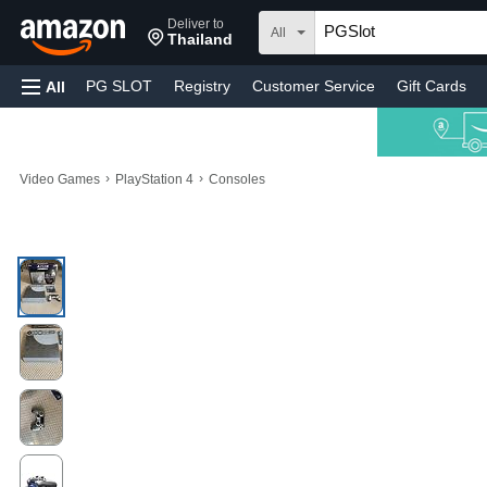
Deliver to
All
Thailand
PG SLOT
Registry
Customer Service
Gift Cards
All
›
›
Video Games
PlayStation 4
Consoles