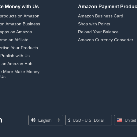
e Money with Us
Amazon Payment Produc
 products on Amazon
Amazon Business Card
 on Amazon Business
Shop with Points
 apps on Amazon
Reload Your Balance
me an Affiliate
Amazon Currency Converter
rtise Your Products
-Publish with Us
t an Amazon Hub
e More Make Money
 Us
English
$
USD - U.S. Dollar
United