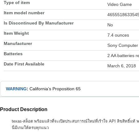
Type of item
Video Game
Item model number
465551863354
Is Discontinued By Manufacturer
No
Item Weight
7.4 ounces
Manufacturer
Sony Computer 
Batteries
2 AA batteries r
Date First Available
March 6, 2018
WARNING
:
California’s Proposition 65
Product Description
texas-สล็อต พร้อมแล้วที่จะเปิดประสบการณ์ใหม่ที่เร้าใจ API ลิขสิทธิ์แท้
นี่มีเกมให้ครบทุกแนว