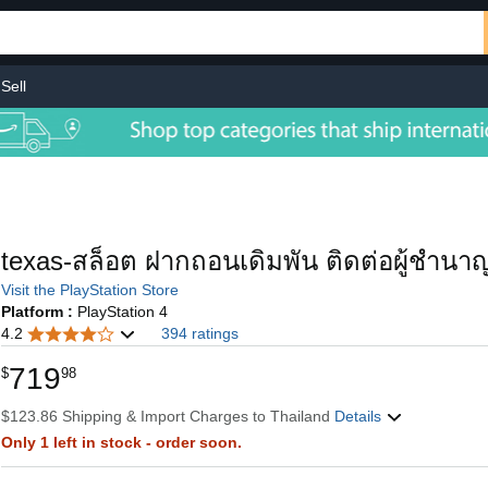
Sell
texas-สล็อต ฝากถอนเดิมพัน ติดต่อผู้ชำนา
Visit the PlayStation Store
Platform :
PlayStation 4
4.2
394 ratings
719
$
98
$123.86 Shipping & Import Charges to Thailand
Details
Only 1 left in stock - order soon.