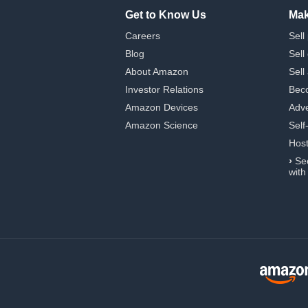
Get to Know Us
Mak
Careers
Sell
Blog
Sell
About Amazon
Sell
Investor Relations
Beco
Amazon Devices
Adve
Amazon Science
Self
Hos
›
Se
with