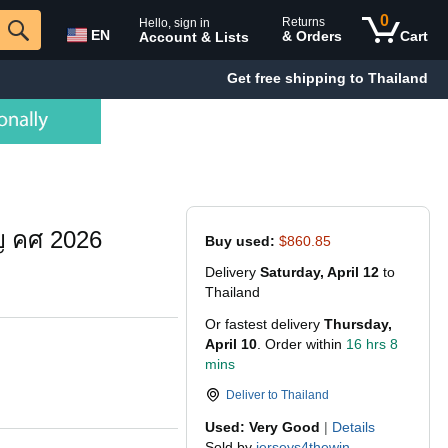
0
Returns
Hello, sign in
EN
& Orders
Cart
Account & Lists
Get free shipping to Thailand
ญ คศ 2026
Buy used:
$860.85
Delivery
Saturday, April 12
to
Thailand
Or fastest delivery
Thursday,
April 10
. Order within
16 hrs 8
mins
Deliver to
Thailand
Used: Very Good
|
Details
Sold by
jerseys4thewin