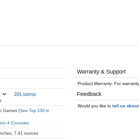
Warranty & Support
Product Warranty: For warranty
Feedback
394 ratings
s
Would you like to
tell us abou
eo Games (
See Top 100 in
tion 4 Consoles
 inches; 7.41 ounces